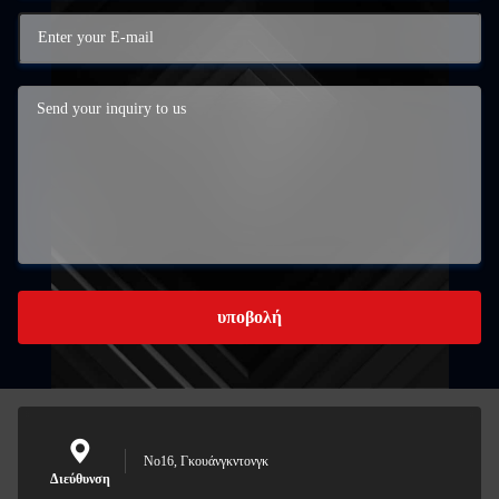
υποβολή
Νο16, Γκουάνγκντονγκ
Διεύθυνση