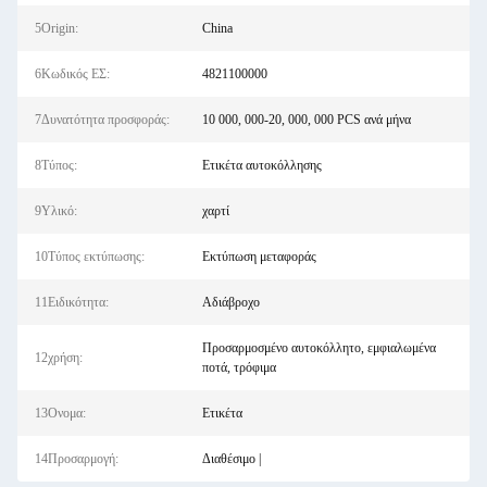
5Origin:
China
6Κωδικός ΕΣ:
4821100000
7Δυνατότητα προσφοράς:
10 000, 000-20, 000, 000 PCS ανά μήνα
8Τύπος:
Ετικέτα αυτοκόλλησης
9Υλικό:
χαρτί
10Τύπος εκτύπωσης:
Εκτύπωση μεταφοράς
11Ειδικότητα:
Αδιάβροχο
Προσαρμοσμένο αυτοκόλλητο, εμφιαλωμένα
12χρήση:
ποτά, τρόφιμα
13Ονομα:
Ετικέτα
14Προσαρμογή:
Διαθέσιμο |