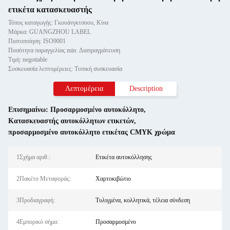
ετικέτα κατασκευαστής
Τόπος καταγωγής: Γκουάνγκτσοου, Κίνα
Μάρκα: GUANGZHOU LABEL
Πιστοποίηση: ISO9001
Ποσότητα παραγγελίας min: Διαπραγμάτευση
Τιμή: negotiable
Συσκευασία λεπτομέρειες: Τυπική συσκευασία
Λεπτομέρεια
Description
Επισημαίνω:
Προσαρμοσμένο αυτοκόλλητο
,
Κατασκευαστής αυτοκόλλητων ετικετών
,
προσαρμοσμένο αυτοκόλλητο ετικέτας CMYK χρώμα
1Σχήμα αριθ.:
Ετικέτα αυτοκόλλησης
2Πακέτο Μεταφοράς:
Χαρτοκιβώτιο
3Προδιαγραφή:
Τυλιγμένα, κολλητικά, τέλεια σύνδεση
4Εμπορικό σήμα:
Προσαρμοσμένο