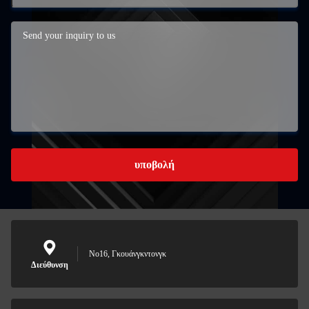
υποβολή
Νο16, Γκουάνγκντονγκ
Διεύθυνση