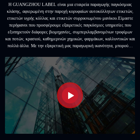
Η GUANGZHOU LABEL είναι μια εταιρεία παραγωγής παγκόσμιας
κλάσης, αφιερωμένη στην παροχή κορυφαίων αυτοκόλλητων ετικετών,
ετικετών υγρής κόλλας και ετικετών συρρικνωμένου μανίκου.Είμαστε
περήφανοι που προσφέρουμε εξαιρετικές παγκόσμιες υπηρεσίες που
εξυπηρετούν διάφορες βιομηχανίες, συμπεριλαμβανομένων τροφίμων
και ποτών, κρασιού, καθημερινών χημικών, φαρμάκων, καλλυντικών και
πολλά άλλα. Με την εξαιρετική μας παραγωγική ικανότητα, μπορούμε
να παράγουμε πάνω από 5 εκατομμύρια κομμάτια ετικέτας τ...